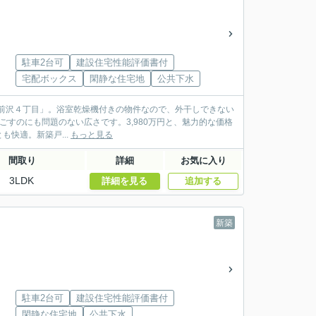
目
駐車2台可
建設住宅性能評価書付
宅配ボックス
閑静な住宅地
公共下水
留米市前沢４丁目」。浴室乾燥機付きの物件なので、外干しできない
ごすのにも問題のない広さです。3,980万円と、魅力的な価格
快適。新築戸...
もっと見る
間取り
詳細
お気に入り
3LDK
詳細を見る
追加する
新築
駐車2台可
建設住宅性能評価書付
閑静な住宅地
公共下水