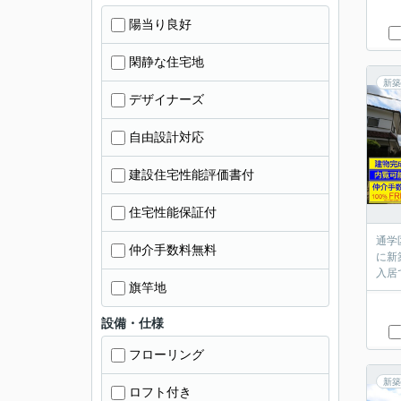
陽当り良好
閑静な住宅地
新築
デザイナーズ
自由設計対応
建設住宅性能評価書付
住宅性能保証付
通学
仲介手数料無料
に新
入居
旗竿地
設備・仕様
フローリング
新築
ロフト付き