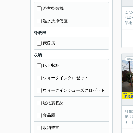
浴室乾燥機
こだ
4L
温水洗浄便座
竿地
冷暖房
床暖房
収納
新築
床下収納
ウォークインクロゼット
ウォークインシューズクロゼット
屋根裏収納
斜面
食品庫
場は
す。
収納豊富