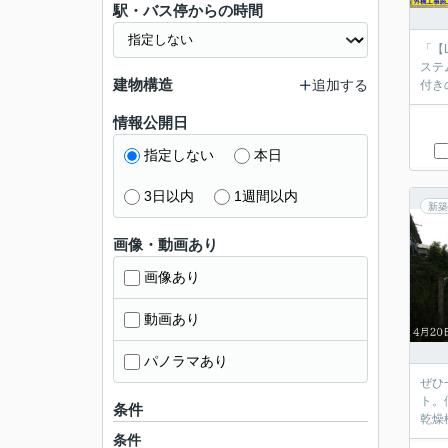
駅・バス停からの時間
「【
ステ
建物構造
追加する
付き
情報公開日
指定しない
本日
3日以内
1週間以内
新築
画像・動画あり
画像あり
動画あり
パノラマあり
ぜひ
ト。
条件
乾燥
条件