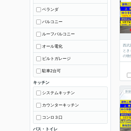
ベランダ
バルコニー
ルーフバルコニー
西武
オール電化
とき
の物
ビルトガレージ
駐車2台可
キッチン
新築
システムキッチン
カウンターキッチン
コンロ３口
バス・トイレ