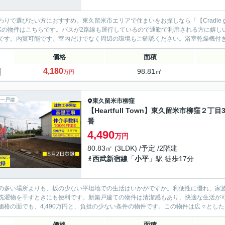
わりで選びたい方におすすめ。東久留米市エリアで住まいをお探しなら「【Cradle 
DKの物件はこちらです。バスが2路線も運行しているので通勤で利用される方に嬉
です。内覧可能です。室内だけでなく周辺の環境もご確認ください。浴室乾燥機付きの
価格
面積
4,180
98.81㎡
万円
一戸建
東久留米市
柳窪
【Heartfull Town】東久留米市柳窪２丁目3
番
4,490
万円
80.83㎡ (3LDK) /予定 /2階建
西武新宿線
「
小平
」駅 徒歩17分
の多い場所よりも、坂の少ない平坦地での生活はいかがですか。利便性に優れ、家族
洗濯物を干すときにも便利です。新築戸建ての物件は清潔感もあり、快適な生活が可能
価格の面でも、4,490万円と、負担の少ない条件の物件です。この物件は広々とした
価格
面積