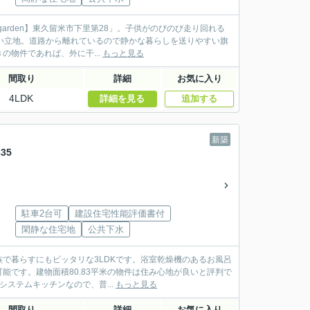
garden】東久留米市下里第28」。子供がのびのび走り回れる
しい立地。道路から離れているので静かな暮らしを送りやすい旗
物件であれば、外に干...
もっと見る
間取り
詳細
お気に入り
4LDK
詳細を見る
追加する
新築
35
駐車2台可
建設住宅性能評価書付
閑静な住宅地
公共下水
で暮らすにもピッタリな3LDKです。浴室乾燥機のあるお風呂
です。建物面積80.83平米の物件は住み心地が良いと評判で
システムキッチンなので、普...
もっと見る
間取り
詳細
お気に入り