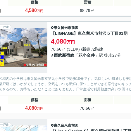
価格
面積
4,580
68.79㎡
万円
一戸建
東久留米市
前沢
【LIGNAGE】東久留米市前沢５丁目01期
4,080
万円
78.66㎡ (3LDK) /新築 /2階建
西武新宿線
「
花小金井
」駅 徒歩27分
区域内の小学校は東久留米市立第九小学校で徒歩10分です。気持ちいい風通しを実
築戸建てはいかがでしょうか。空気をいつも新鮮に保つことができる窓付きのキッチ
できるので、お待ちいただくことはありません。日常生活で利用頻度の高い水回りだか
価格
面積
4,080
78.66㎡
万円
一戸建
東久留米市
前沢