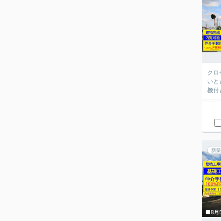
クロ
いと
機付
新築