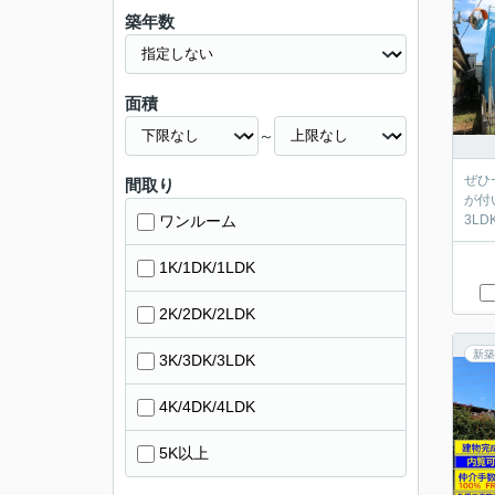
築年数
面積
～
ぜひ
間取り
が付
ワンルーム
3L
1K/1DK/1LDK
2K/2DK/2LDK
新築
3K/3DK/3LDK
4K/4DK/4LDK
5K以上