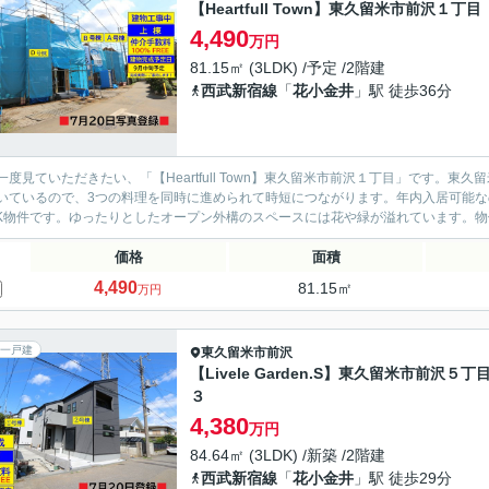
【Heartfull Town】東久留米市前沢１丁目
4,490
万円
81.15㎡ (3LDK) /予定 /2階建
西武新宿線
「
花小金井
」駅 徒歩36分
一度見ていただきたい、「【Heartfull Town】東久留米市前沢１丁目」です。
いているので、3つの料理を同時に進められて時短につながります。年内入居可能
DK物件です。ゆったりとしたオープン外構のスペースには花や緑が溢れています。
価格
面積
4,490
81.15㎡
万円
一戸建
東久留米市
前沢
【Livele Garden.S】東久留米市前沢５丁
３
4,380
万円
84.64㎡ (3LDK) /新築 /2階建
西武新宿線
「
花小金井
」駅 徒歩29分