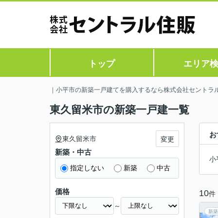
トップ
エリア
｜小平市の新築一戸建てを購入するなら株式会社セントラ
東久留米市の新築一戸建一覧
お
東久留米市
変更
新築・中古
小
指定しない
新築
中古
価格
10
件
～
新築