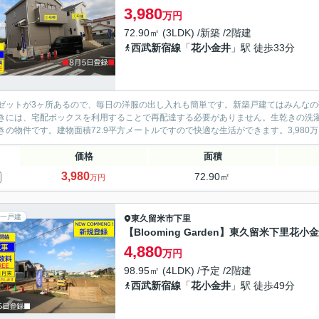
3,980
万円
72.90㎡ (3LDK) /新築 /2階建
西武新宿線
「
花小金井
」駅 徒歩33分
ゼットが3ヶ所あるので、毎日の洋服の出し入れも簡単です。新築戸建てはみんな
きには、宅配ボックスを利用することで再配達する必要がありません。生乾きの洗
きの物件です。建物面積72.9平方メートルですので快適な生活ができます。3,980万
価格
面積
3,980
72.90㎡
万円
一戸建
東久留米市
下里
【Blooming Garden】東久留米下里花小
4,880
万円
98.95㎡ (4LDK) /予定 /2階建
西武新宿線
「
花小金井
」駅 徒歩49分