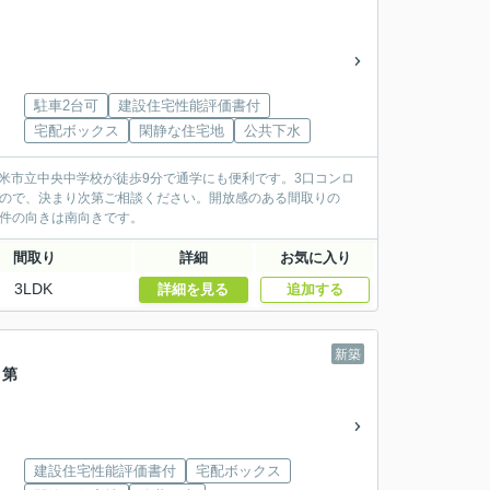
駐車2台可
建設住宅性能評価書付
宅配ボックス
閑静な住宅地
公共下水
東久留米市立中央中学校が徒歩9分で通学にも便利です。3口コンロ
なので、決まり次第ご相談ください。開放感のある間取りの
物件の向きは南向きです。
間取り
詳細
お気に入り
3LDK
詳細を見る
追加する
新築
目第
建設住宅性能評価書付
宅配ボックス