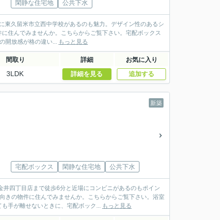
閑静な住宅地
公共下水
分の距離に東久留米市立西中学校があるのも魅力。デザイン性のあるシ
件に住んでみませんか。こちらからご覧下さい。宅配ボックス
開放感が格の違い...
もっと見る
間取り
詳細
お気に入り
3LDK
詳細を見る
追加する
新築
宅配ボックス
閑静な住宅地
公共下水
金井四丁目店まで徒歩6分と近場にコンビニがあるのもポイン
南向きの物件に住んでみませんか。こちらからご覧下さい。浴室
手が離せないときに、宅配ボック...
もっと見る