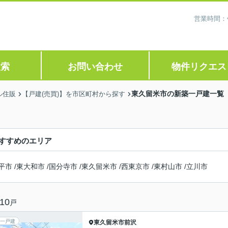
営業時間：
検索
お問い合わせ
物件リクエス
東久留米市の新築一戸建一覧
ル住販
【戸建(売買)】を市区町村から探す
すすめのエリア
平市
/
東大和市
/
国分寺市
/
東久留米市
/
西東京市
/
東村山市
/
立川市
10
戸
一戸建
東久留米市
前沢