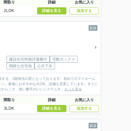
間取り
詳細
お気に入り
2LDK
詳細を見る
追加する
新築
建設住宅性能評価書付
宅配ボックス
閑静な住宅地
公共下水
現する、2面採光の窓となっております。初めてのマイホーム
ン。家族におすすめな3LDK。設備も充実しています。すぐに
らこそ、使い勝手のいいシステムキ...
もっと見る
間取り
詳細
お気に入り
3LDK
詳細を見る
追加する
新築