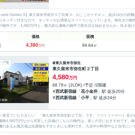
Livele Garden.S】東久留米市前沢５丁目第３」のここがイチオシ。徒歩16
ムキッチン付きなので、キッチンがお洒落なスペースになっています。南向きの物
の物件です。4,380万円と、魅力的な価格の物件で新生活を始めませんか。吹き抜けの
価格
面積
4,380
84.64㎡
万円
一戸建
東久留米市
弥生
東久留米市弥生町２丁目
4,580
万円
68.79㎡ (2LDK) /予定 /2階建
西武新宿線
「
花小金井
」駅 徒歩20分
西武新宿線
「
小平
」駅 徒歩24分
一度見ていただきたい、「東久留米市弥生町２丁目」です。ファミリーマート 花小
価格4,580万円ながら充実した設備のこちらの物件は、多くの方におすすめです。
機のあるお風呂場は洗濯物を干すときにも便利です。入浴中や料理中など自宅にいても