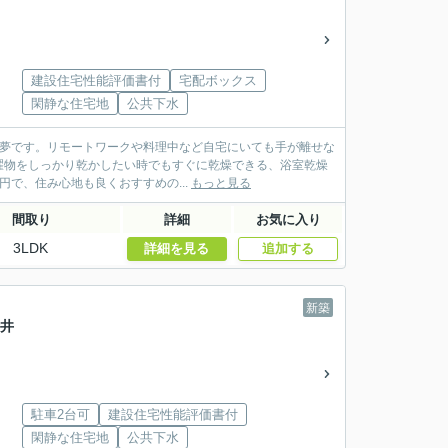
建設住宅性能評価書付
宅配ボックス
閑静な住宅地
公共下水
の夢です。リモートワークや料理中など自宅にいても手が離せな
濯物をしっかり乾かしたい時でもすぐに乾燥できる、浴室乾燥
円で、住み心地も良くおすすめの...
もっと見る
間取り
詳細
お気に入り
3LDK
詳細を見る
追加する
新築
金井
駐車2台可
建設住宅性能評価書付
閑静な住宅地
公共下水