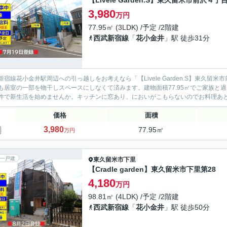
【Livele Garden.S】東久留米市前沢４丁
3,980
万円
77.95㎡ (3LDK) /予定 /2階建
西武新宿線
「
花小金井
」駅 徒歩31分
新宿線花小金井駅周辺への引っ越しをお考えなら「【Livele Garden.S】東久
も居室の一部を物干しスペースにしなくて済みます。建物面積77.95㎡でご家族と過
件で新生活を始めませんか。キッチンに窓あり、においがこもらないのでお料理あとも
価格
面積
3,980
77.95㎡
万円
一戸建
東久留米市
下里
【Cradle garden】東久留米市下里第28
4,180
万円
98.81㎡ (4LDK) /予定 /2階建
西武新宿線
「
花小金井
」駅 徒歩50分