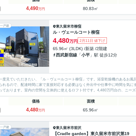
4,490
80.83㎡
万円
一戸建
東久留米市
柳窪
ル・ヴェールコート柳窪
4,480
2月11日 値下げ
万円
65.96㎡ (3LDK) /新築 /2階建
西武新宿線
「
小平
」駅 徒歩12分
一度見ていただきたい、「ル・ヴェールコート柳窪」です。浴室乾燥機のあるお風
られるので、配達時間に家で直接対応する必要はなく外出中や仕事中に時間を気に
っております。室内の空間を立体的に使えるロフト付です。4,480万円台の、ニーズ
価格
面積
4,480
65.96㎡
万円
一戸建
東久留米市
前沢
【Cradle garden】東久留米市前沢第19