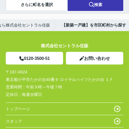
さらに町名を選択
検索
なら株式会社セントラル住販
【新築一戸建】を市区町村から探す
株式会社セントラル住販
0120-3500-51
お問い合わせ
〒187-0024
東京都小平市たかの台40番９ ロイヤルハイツたかの台 １Ｆ
営業時間：
午前９時～午後７時
定休日：
毎週水曜日
トップページ
スタッフ