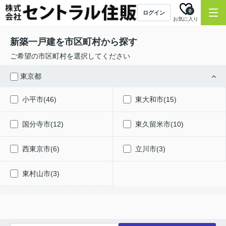
0
ログイン
お気に入り
新築一戸建を市区町村から探す
ご希望の市区町村を選択してください
東京都
小平市(46)
東大和市(15)
国分寺市(12)
東久留米市(10)
西東京市(6)
立川市(3)
東村山市(3)