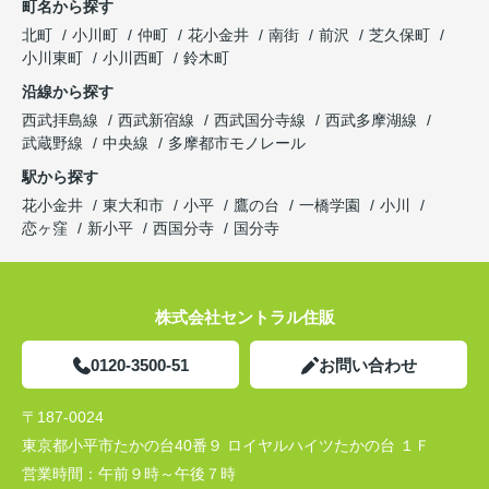
町名から探す
北町
小川町
仲町
花小金井
南街
前沢
芝久保町
小川東町
小川西町
鈴木町
沿線から探す
西武拝島線
西武新宿線
西武国分寺線
西武多摩湖線
武蔵野線
中央線
多摩都市モノレール
駅から探す
花小金井
東大和市
小平
鷹の台
一橋学園
小川
恋ヶ窪
新小平
西国分寺
国分寺
株式会社セントラル住販
0120-3500-51
お問い合わせ
〒187-0024
東京都小平市たかの台40番９ ロイヤルハイツたかの台 １Ｆ
営業時間：
午前９時～午後７時