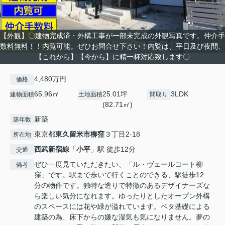
【外観】〇建物完成済・外構工事が一部未完成の外観写真です。仲介手
数料無料！！内覧可能。ぜひお問合せ下さい！内覧は、平日及び夜間、
【これから】【今から】に精一杯対応致します〇
4,480万円
価格
65.96㎡
25.01坪
3LDK
建物面積
土地面積
間取り
(82.71㎡)
新築
築年数
東京都
東久留米市
柳窪
３丁目2-18
所在地
西武新宿線
「
小平
」駅 徒歩12分
交通
ぜひ一度見ていただきたい、「ル・ヴェールコート柳
備考
窪」です。駅まで歩いて行くことのできる、駅徒歩12
分の物件です。独特な造りで特徴のあるデザイナーズな
ら楽しい気分になれます。ゆったりとしたオープン外構
のスペースには花や緑が溢れています。ベタ基礎による
建築の為、床下からの嫌な湿気も気になりません。夢の