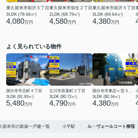
東久留米市前沢５丁目
東久留米市弥生２丁目
東久留米市前沢５丁目
3LDK (78.66㎡)
2LDK (68.79㎡)
3LDK (84.64㎡)
3
4,080
4,580
4,380
万円
万円
万円
よく見られている物件
国分寺市北町４丁目
立川市若葉町２丁目
国分寺市東恋ヶ窪３丁目
3LDK (91.93㎡)
3LDK (90.72㎡)
3LDK (80.34㎡)
3
5,480
4,790
4,380
万円
万円
万円
久留米市の新築一戸建一覧
小平駅
ル・ヴェールコート柳窪