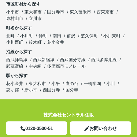
市区町村から探す
小平市
東大和市
国分寺市
東久留米市
西東京市
東村山市
立川市
町名から探す
北町
小川町
仲町
南街
前沢
芝久保町
小川東町
小川西町
鈴木町
花小金井
沿線から探す
西武拝島線
西武新宿線
西武国分寺線
西武多摩湖線
武蔵野線
中央線
多摩都市モノレール
駅から探す
花小金井
東大和市
小平
鷹の台
一橋学園
小川
恋ヶ窪
新小平
西国分寺
国分寺
株式会社セントラル住販
0120-3500-51
お問い合わせ