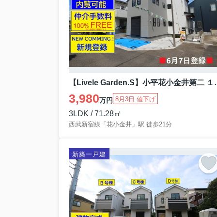
【Livele Ga
3,980
8月3日 値下げ
万円
3LDK / 71.28㎡
西武新宿線「花小金井」駅 徒歩21分
新築一戸建