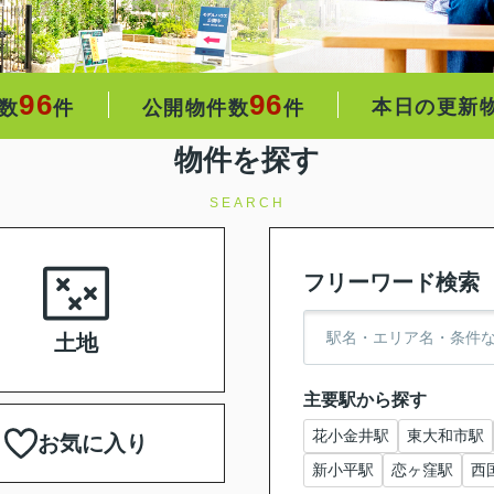
96
96
本日の更新
数
件
公開物件数
件
物件を探す
SEARCH
フリーワード検索
土地
主要駅から探す
花小金井駅
東大和市駅
お気に入り
新小平駅
恋ヶ窪駅
西