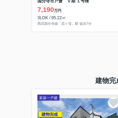
国分寺市戸倉 Ⅴ期 １号棟
7,190
万円
3LDK / 95.22㎡
西武国分寺線「恋ヶ窪」駅 徒歩7分
建物完
新築一戸建