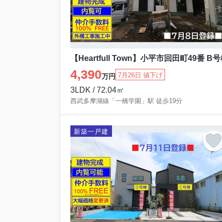
【Heartfull Town】小平市回田町49番 B
4,390
7月26日 値下げ
万円
3LDK / 72.04㎡
西武多摩湖線「一橋学園」駅 徒歩19分
新築一戸建