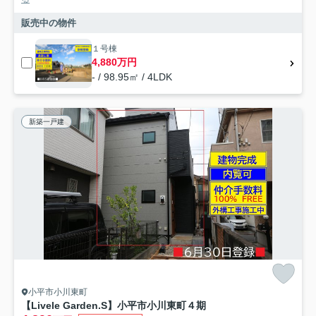
販売中の物件
１号棟
4,880万円
- / 98.95㎡ / 4LDK
新築一戸建
小平市小川東町
【Livele Garden.S】小平市小川東町４期