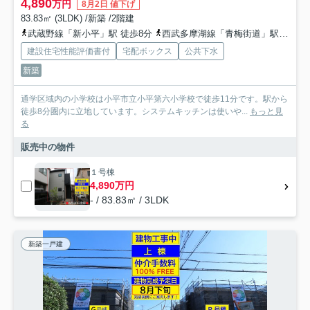
4,890
万円
8月2日 値下げ
83.83㎡ (3LDK) /新築 /2階建
武蔵野線「新小平」駅 徒歩8分
西武多摩湖線「青梅街道」駅 徒歩8分
建設住宅性能評価書付
宅配ボックス
公共下水
新築
通学区域内の小学校は小平市立小平第六小学校で徒歩11分です。駅から
徒歩8分圏内に立地しています。システムキッチンは使いや...
もっと見
る
販売中の物件
１号棟
4,890万円
- / 83.83㎡ / 3LDK
新築一戸建