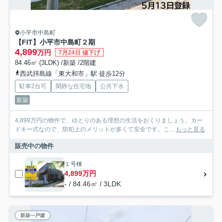
小平市中島町
【FIT】小平市中島町２期
4,899
万円
7月24日 値下げ
84.46㎡ (3LDK) /新築 /2階建
西武拝島線「東大和市」駅 徒歩12分
駐車2台可
閑静な住宅地
公共下水
新築
4,899万円の物件で、ゆとりのある理想の生活をおくりましょう。カー
ドキー式なので、防犯上のメリットが多くて安全です。こ...
もっと見る
販売中の物件
１号棟
4,899万円
- / 84.46㎡ / 3LDK
新築一戸建