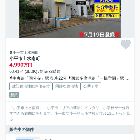
小平市上水南町
小平市上水南町
4,990
万円
68.41㎡ (3LDK) /新築 /2階建
中央線「国分寺」駅 徒歩22分
西武多摩湖線「一橋学園」駅 徒歩18分
建設住宅性能評価書付
閑静な住宅地
公共下水
新築
「小平市上水南町」：小平市エリアの新居にピッタリ。小学校が十分通
学できる範囲にあります。小平市立小平第三小学校が徒歩13...
もっと見
る
販売中の物件