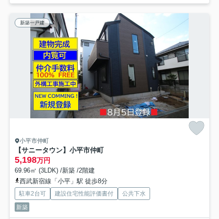
新築一戸建
小平市仲町
【サニータウン】小平市仲町
5,198
万円
69.96㎡ (3LDK) /新築 /2階建
西武新宿線「小平」駅 徒歩8分
駐車2台可
建設住宅性能評価書付
公共下水
新築