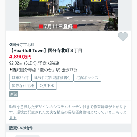
国分寺市北町
【Heartfull Town】国分寺北町３丁目
4,890
万円
92.32㎡ (3LDK) /予定 /2階建
西武国分寺線「鷹の台」駅 徒歩17分
駐車2台可
建設住宅性能評価書付
宅配ボックス
閑静な住宅地
公共下水
新築
動線を意識したデザインのシステムキッチン付きで作業能率が上がりま
す。環境に配慮された丈夫な構造の長期優良住宅となっていま...
もっと
見る
販売中の物件