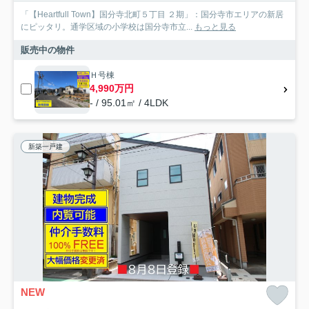
「【Heartfull Town】国分寺北町５丁目 ２期」：国分寺市エリアの新居
にピッタリ。通学区域の小学校は国分寺市立...
もっと見る
販売中の物件
Ｈ号棟
4,990万円
- / 95.01㎡ / 4LDK
新築一戸建
NEW