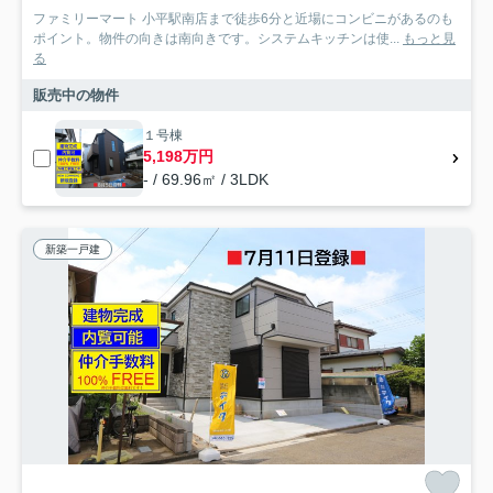
ファミリーマート 小平駅南店まで徒歩6分と近場にコンビニがあるのも
ポイント。物件の向きは南向きです。システムキッチンは使...
もっと見
る
販売中の物件
１号棟
5,198万円
- / 69.96㎡ / 3LDK
新築一戸建