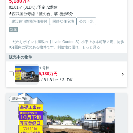
5,180
万円
81.81㎡ (3LDK) /予定 /2階建
西武国分寺線「鷹の台」駅 徒歩9分
建設住宅性能評価書付
閑静な住宅地
公共下水
新築
こだわりポイント満載の【Livele Garden.S】小平上水本町第２期。徒歩
9分圏内に駅のある物件です。利便性に優れ...
もっと見る
販売中の物件
１号棟
5,180万円
- / 81.81㎡ / 3LDK
新築一戸建