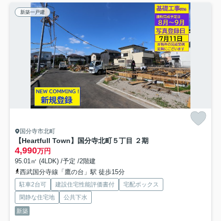
新築一戸建
国分寺市北町
【Heartfull Town】国分寺北町５丁目 ２期
4,990
万円
95.01㎡ (4LDK) /予定 /2階建
西武国分寺線「鷹の台」駅 徒歩15分
駐車2台可
建設住宅性能評価書付
宅配ボックス
閑静な住宅地
公共下水
新築