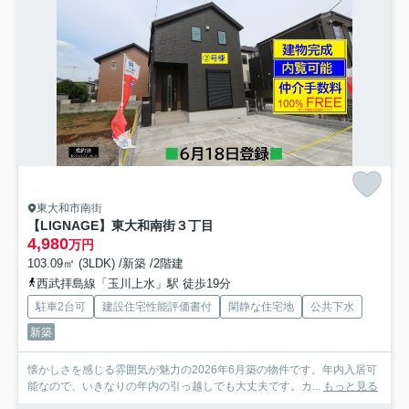
東大和市南街
【LIGNAGE】東大和南街３丁目
4,980
万円
103.09㎡ (3LDK) /新築 /2階建
西武拝島線「玉川上水」駅 徒歩19分
駐車2台可
建設住宅性能評価書付
閑静な住宅地
公共下水
新築
懐かしさを感じる雰囲気が魅力の2026年6月築の物件です。年内入居可
能なので、いきなりの年内の引っ越しでも大丈夫です。カ...
もっと見る