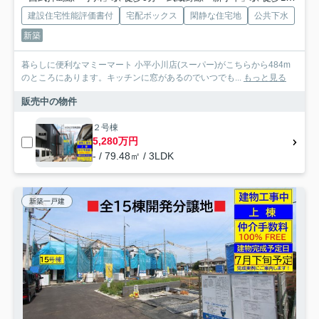
建設住宅性能評価書付
宅配ボックス
閑静な住宅地
公共下水
新築
暮らしに便利なマミーマート 小平小川店(スーパー)がこちらから484m
のところにあります。キッチンに窓があるのでいつでも...
もっと見る
販売中の物件
２号棟
5,280万円
- / 79.48㎡ / 3LDK
新築一戸建