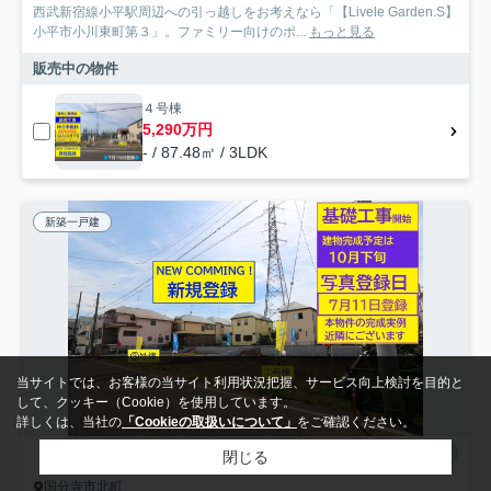
西武新宿線小平駅周辺への引っ越しをお考えなら「【Livele Garden.S】
小平市小川東町第３」。ファミリー向けのポ...
もっと見る
販売中の物件
４号棟
5,290万円
- / 87.48㎡ / 3LDK
新築一戸建
当サイトでは、お客様の当サイト利用状況把握、サービス向上検討を目的と
して、クッキー（Cookie）を使用しています。
詳しくは、当社の
「Cookieの取扱いについて」
をご確認ください。
閉じる
国分寺市北町