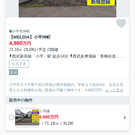
小平市仲町
【MELDIA】小平仲町
4,980
万円
71.18㎡ (3LDK) /予定 /2階建
西武新宿線「小平」駅 徒歩14分
西武多摩湖線「青梅街道」駅 徒歩10分
公共下水
新築
小平市立小平第十四小学校が通学範囲内、学校まで徒歩4分。生活を充
実させる利便性が高い新築の戸建て物件です。4,980万円...
もっと見る
販売中の物件
１号棟
4,980万円
- / 71.18㎡ / 3LDK