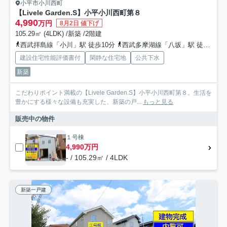
小平市小川西町
【Livele Garden.S】小平小川西町第８
4,990
万円
8月2日 値下げ
105.29㎡ (4LDK) /新築 /2階建
西武拝島線「小川」駅 徒歩10分
西武多摩湖線「八坂」駅 徒歩14分
建設住宅性能評価書付
閑静な住宅地
公共下水
新築
こだわりポイント満載の【Livele Garden.S】小平小川西町第８。生活を
豊かにする様々な設備も充実した、新築の戸...
もっと見る
販売中の物件
１号棟
4,990万円
- / 105.29㎡ / 4LDK
新築一戸建