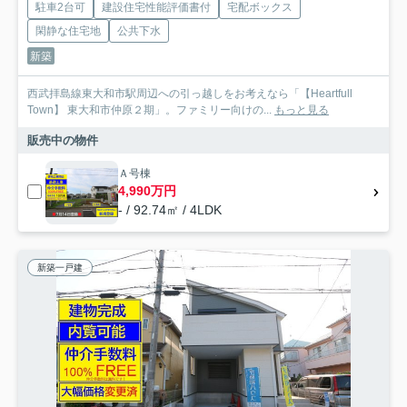
駐車2台可
建設住宅性能評価書付
宅配ボックス
閑静な住宅地
公共下水
新築
西武拝島線東大和市駅周辺への引っ越しをお考えなら「【Heartfull
Town】 東大和市仲原２期」。ファミリー向けの...
もっと見る
販売中の物件
Ａ号棟
4,990万円
- / 92.74㎡ / 4LDK
新築一戸建