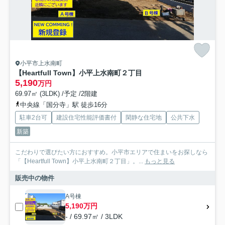
小平市上水南町
【Heartfull Town】小平上水南町２丁目
5,190
万円
69.97㎡ (3LDK) /予定 /2階建
中央線「国分寺」駅 徒歩16分
駐車2台可
建設住宅性能評価書付
閑静な住宅地
公共下水
新築
こだわりで選びたい方におすすめ。小平市エリアで住まいをお探しなら
「【Heartfull Town】小平上水南町２丁目」。...
もっと見る
販売中の物件
A号棟
5,190万円
- / 69.97㎡ / 3LDK