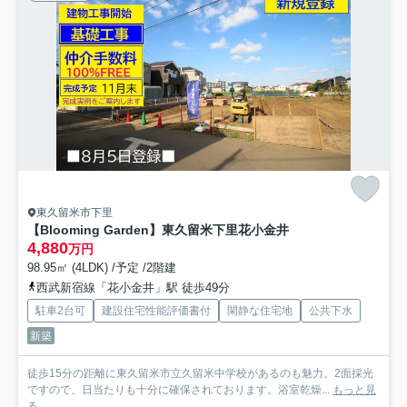
東久留米市下里
【Blooming Garden】東久留米下里花小金井
4,880
万円
98.95㎡ (4LDK) /予定 /2階建
西武新宿線「花小金井」駅 徒歩49分
駐車2台可
建設住宅性能評価書付
閑静な住宅地
公共下水
新築
徒歩15分の距離に東久留米市立久留米中学校があるのも魅力。2面採光
ですので、日当たりも十分に確保されております。浴室乾燥...
もっと見
る