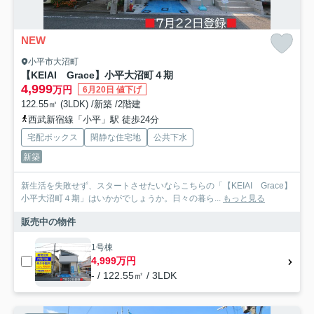
NEW
小平市大沼町
【KEIAI Grace】小平大沼町４期
4,999
万円
6月20日 値下げ
122.55㎡ (3LDK) /新築 /2階建
西武新宿線「小平」駅 徒歩24分
宅配ボックス
閑静な住宅地
公共下水
新築
新生活を失敗せず、スタートさせたいならこちらの「【KEIAI Grace】
小平大沼町４期」はいかがでしょうか。日々の暮ら...
もっと見る
販売中の物件
1号棟
4,999万円
- / 122.55㎡ / 3LDK