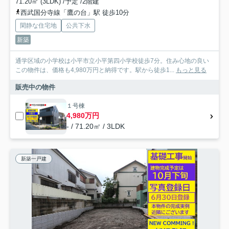
71.20㎡ (3LDK) /予定 /2階建
西武国分寺線「鷹の台」駅 徒歩10分
閑静な住宅地
公共下水
新築
通学区域の小学校は小平市立小平第四小学校徒歩7分。住み心地の良い
この物件は、価格も4,980万円と納得です。駅から徒歩1...
もっと見る
販売中の物件
１号棟
4,980万円
- / 71.20㎡ / 3LDK
新築一戸建