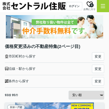
0
ログイン
お気に入り
価格変更済みの不動産特集(2ページ目)
市区町村から探す
変更
沿線・駅から探す
変更
条件から探す
変更
93
棟
95
件
新築一戸建