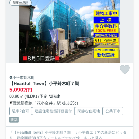
新築一戸建
小平市鈴木町
【Heartfull Town】小平鈴木町７期
5,090
万円
88.90㎡ (4LDK) /予定 /2階建
西武新宿線「花小金井」駅 徒歩25分
駐車2台可
建設住宅性能評価書付
閑静な住宅地
公共下水
新築
「【Heartfull Town】小平鈴木町７期」：小平市エリアの新居にピッタ
リ。建物面積88.9平方メートルですので快...
もっと見る