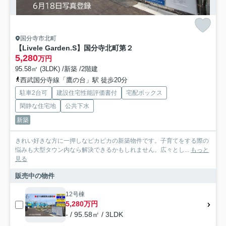
国分寺市北町
【Livele Garden.S】国分寺北町第２
5,280
万円
95.58㎡ (3LDK) /新築 /2階建
西武国分寺線「鷹の台」駅 徒歩20分
駐車2台可
建設住宅性能評価書付
宅配ボックス
閑静な住宅地
公共下水
新築
きれい好きな方に一押しなピカピカの新築物件です。子育てをする際の
悩みも大型タウン内なら解決できるかもしれません。広々とし...
もっと
見る
販売中の物件
12号棟
5,280万円
- / 95.58㎡ / 3LDK