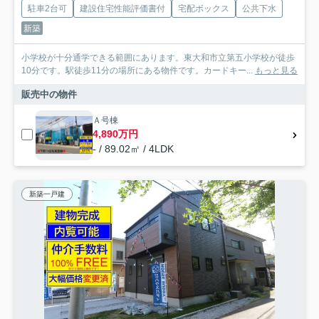
駐車2台可
建設住宅性能評価書付
宅配ボックス
公共下水
新築
小学校が十分通学できる範囲にあります。東大和市立第五小学校が徒歩
10分です。駅徒歩11分の場所にある物件です。カードキー...
もっと見る
販売中の物件
Ａ号棟
4,890万円
- / 89.02㎡ / 4LDK
新築一戸建