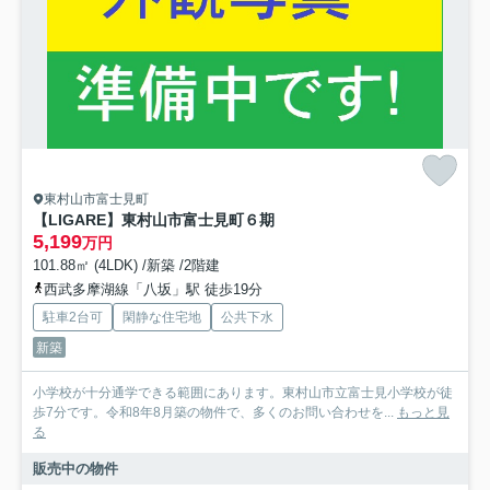
東村山市富士見町
【LIGARE】東村山市富士見町６期
5,199
万円
101.88㎡ (4LDK) /新築 /2階建
西武多摩湖線「八坂」駅 徒歩19分
駐車2台可
閑静な住宅地
公共下水
新築
小学校が十分通学できる範囲にあります。東村山市立富士見小学校が徒
歩7分です。令和8年8月築の物件で、多くのお問い合わせを...
もっと見
る
販売中の物件