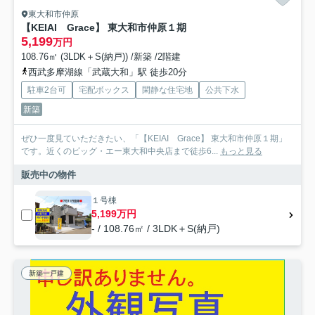
東大和市仲原
【KEIAI Grace】 東大和市仲原１期
5,199
万円
108.76㎡ (3LDK＋S(納戸)) /新築 /2階建
西武多摩湖線「武蔵大和」駅 徒歩20分
駐車2台可
宅配ボックス
閑静な住宅地
公共下水
新築
ぜひ一度見ていただきたい、「【KEIAI Grace】 東大和市仲原１期」
です。近くのビッグ・エー東大和中央店まで徒歩6...
もっと見る
販売中の物件
１号棟
5,199万円
- / 108.76㎡ / 3LDK＋S(納戸)
新築一戸建