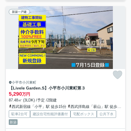
新築一戸建
小平市小川東町
【Livele Garden.S】小平市小川東町第３
5,290
万円
87.48㎡ (3LDK) /予定 /2階建
西武新宿線「小平」駅 徒歩15分
西武拝島線「萩山」駅 徒歩8分
駐車2台可
建設住宅性能評価書付
宅配ボックス
公共下水
新築