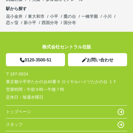
駅から探す
花小金井
東大和市
小平
鷹の台
一橋学園
小川
恋ヶ窪
新小平
西国分寺
国分寺
株式会社セントラル住販
0120-3500-51
お問い合わせ
〒187-0024
東京都小平市たかの台40番９ ロイヤルハイツたかの台 １Ｆ
営業時間：
午前９時～午後７時
定休日：
毎週水曜日
トップページ
スタッフ