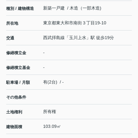
新築一戸建 / 木造（一部木造)
種別 / 建物構造
東京都
東大和市
南街
３丁目19-10
所在地
西武拝島線
「
玉川上水
」駅 徒歩19分
交通
-
修繕積立金
-
修繕積立基金
有(2台) / -
駐車場 / 月額
その他条件
所有権
土地権利
103.09㎡
建物面積