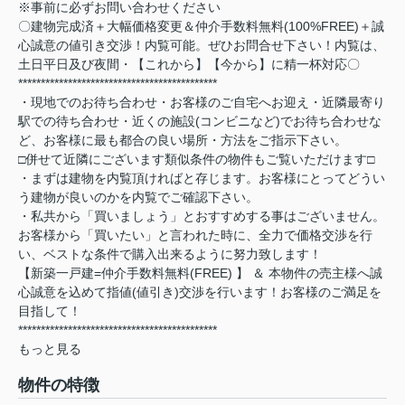
※事前に必ずお問い合わせください
〇建物完成済＋大幅価格変更＆仲介手数料無料(100%FREE)＋誠
心誠意の値引き交渉！内覧可能。ぜひお問合せ下さい！内覧は、
土日平日及び夜間・【これから】【今から】に精一杯対応〇
********************************************
・現地でのお待ち合わせ・お客様のご自宅へお迎え・近隣最寄り
駅での待ち合わせ・近くの施設(コンビニなど)でお待ち合わせな
ど、お客様に最も都合の良い場所・方法をご指示下さい。
□併せて近隣にございます類似条件の物件もご覧いただけます□
・まずは建物を内覧頂ければと存じます。お客様にとってどうい
う建物が良いのかを内覧でご確認下さい。
・私共から「買いましょう」とおすすめする事はございません。
お客様から「買いたい」と言われた時に、全力で価格交渉を行
い、ベストな条件で購入出来るように努力致します！
【新築一戸建=仲介手数料無料(FREE) 】 ＆ 本物件の売主様へ誠
心誠意を込めて指値(値引き)交渉を行います！お客様のご満足を
目指して！
********************************************
もっと見る
物件の特徴