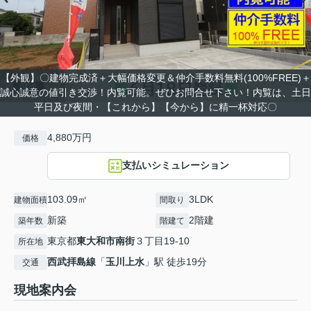
【外観】〇建物完成済＋大幅価格変更＆仲介手数料無料(100%FREE)＋
誠心誠意の値引き交渉！内覧可能。ぜひお問合せ下さい！内覧は、土日
平日及び夜間・【これから】【今から】に精一杯対応〇
4,880万円
価格
支払いシミュレーション
103.09㎡
3LDK
建物面積
間取り
新築
2階建
築年数
階建て
東京都
東大和市
南街
３丁目19-10
所在地
西武拝島線
「
玉川上水
」駅 徒歩19分
交通
現地案内会