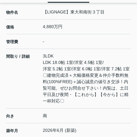
【LIGNAGE】東大和南街３丁目
物件名
4,880万円
価格
-
管理費
3LDK
間取り / 詳細
LDK 18.0帖 1室
/
洋室 4.5帖 1室
/
洋室 5.2帖 1室
/
洋室 6.0帖 1室
/
洋室 7.2帖 1室
〇建物完成済＋大幅価格変更＆仲介手数料無
料(100%FREE)＋誠心誠意の値引き交渉！内
覧可能。ぜひお問合せ下さい！内覧は、土日
平日及び夜間・【これから】【今から】に精
一杯対応〇
南
向き
2026年6月 (新築)
築年月