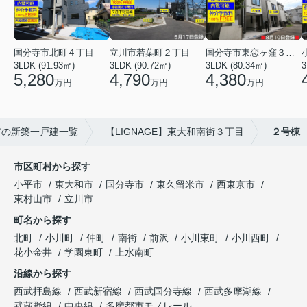
国分寺市北町４丁目
立川市若葉町２丁目
国分寺市東恋ヶ窪３丁目
3LDK (91.93㎡)
3LDK (90.72㎡)
3LDK (80.34㎡)
3
5,280
4,790
4,380
万円
万円
万円
市の新築一戸建一覧
【LIGNAGE】東大和南街３丁目
２号棟
市区町村から探す
小平市
東大和市
国分寺市
東久留米市
西東京市
東村山市
立川市
町名から探す
北町
小川町
仲町
南街
前沢
小川東町
小川西町
花小金井
学園東町
上水南町
沿線から探す
西武拝島線
西武新宿線
西武国分寺線
西武多摩湖線
武蔵野線
中央線
多摩都市モノレール