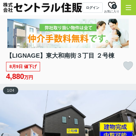
0
ログイン
お気に入り
【LIGNAGE】東大和南街３丁目 ２号棟
8月9日 値下げ
4,880
万円
1
/
24