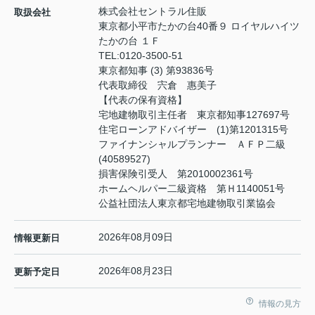
株式会社セントラル住販
取扱会社
東京都小平市たかの台40番９ ロイヤルハイツ
たかの台 １Ｆ
TEL:
0120-3500-51
東京都知事 (3) 第93836号
代表取締役 宍倉 惠美子
【代表の保有資格】
宅地建物取引主任者 東京都知事127697号
住宅ローンアドバイザー (1)第1201315号
ファイナンシャルプランナー ＡＦＰ二級
(40589527)
損害保険引受人 第2010002361号
ホームヘルパー二級資格 第Ｈ1140051号
公益社団法人東京都宅地建物取引業協会
2026年08月09日
情報更新日
2026年08月23日
更新予定日
情報の見方