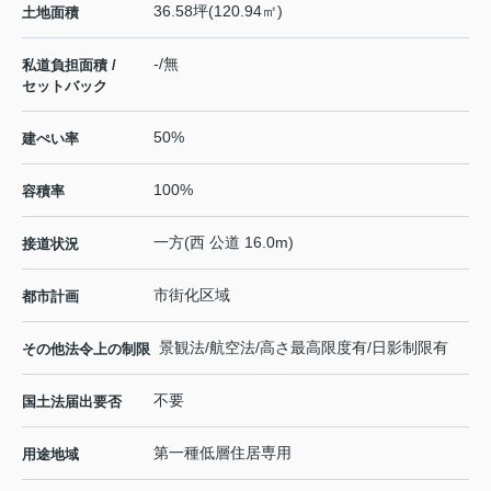
36.58坪(120.94㎡)
土地面積
-/無
私道負担面積 /
セットバック
50%
建ぺい率
100%
容積率
一方(西 公道 16.0m)
接道状況
市街化区域
都市計画
景観法/航空法/高さ最高限度有/日影制限有
その他法令上の制限
不要
国土法届出要否
第一種低層住居専用
用途地域