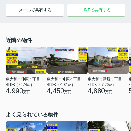
メールで共有する
LINEで共有する
近隣の物件
東大和市仲原４丁目
東大和市仲原４丁目
東大和市新堀３丁目
4LDK (92.74㎡)
4LDK (94.81㎡)
4LDK (97.70㎡)
4
4,990
4,450
4,880
万円
万円
万円
よく見られている物件