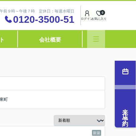
午前９時～午後７時 定休日：毎週水曜日
0
0120-3500-51
ログイン
お気に入り
ト
会社概要
東町
来店予約
新築