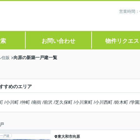
営業時間：
検索
お問い合わせ
物件リクエス
向原の新築一戸建一覧
ル住販
すすめのエリア
町
/
小川町
/
仲町
/
南街
/
前沢
/
芝久保町
/
小川東町
/
小川西町
/
鈴木町
/
学園
戸
一戸建
東大和市
向原