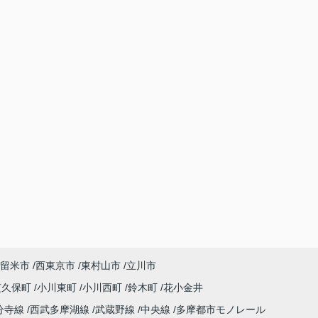
留米市
西東京市
東村山市
立川市
芝久保町
小川東町
小川西町
鈴木町
花小金井
分寺線
西武多摩湖線
武蔵野線
中央線
多摩都市モノレール