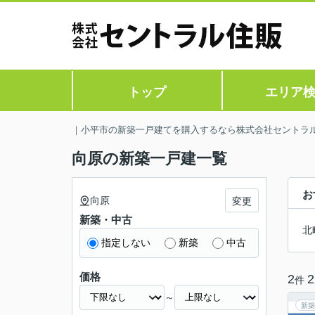
トップ
エリア
｜小平市の新築一戸建てを購入するなら株式会社セントラ
向原の新築一戸建一覧
お
向原
変更
新築・中古
北
指定しない
新築
中古
価格
2
2
件
～
新築