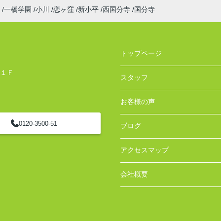
一橋学園
小川
恋ヶ窪
新小平
西国分寺
国分寺
トップページ
 １Ｆ
スタッフ
お客様の声
0120-3500-51
ブログ
アクセスマップ
会社概要