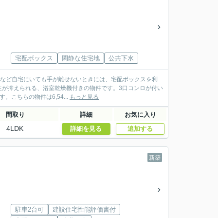
宅配ボックス
閑静な住宅地
公共下水
料理中など自宅にいても手が離せないときには、宅配ボックスを利
生が抑えられる、浴室乾燥機付きの物件です。3口コンロが付い
ちらの物件は6,54...
もっと見る
間取り
詳細
お気に入り
4LDK
詳細を見る
追加する
新築
駐車2台可
建設住宅性能評価書付