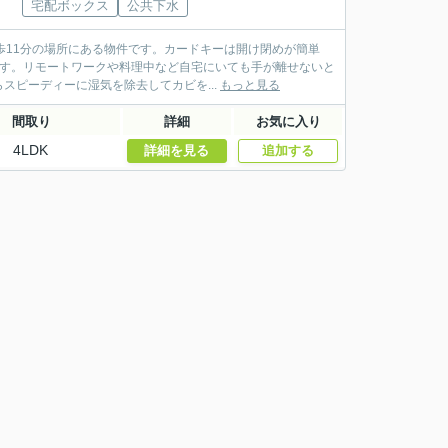
宅配ボックス
公共下水
歩11分の場所にある物件です。カードキーは開け閉めが簡単
ます。リモートワークや料理中など自宅にいても手が離せないと
ピーディーに湿気を除去してカビを...
もっと見る
間取り
詳細
お気に入り
4LDK
詳細を見る
追加する