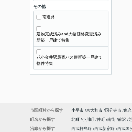
その他
南道路
建物完成済みand大幅価格変更済み
新築一戸建て特集
花小金井駅最寄バス便新築一戸建て
物件特集
市区町村から探す
小平市
東大和市
国分寺市
東久
町名から探す
北町
小川町
仲町
南街
前沢
沿線から探す
西武拝島線
西武新宿線
西武国