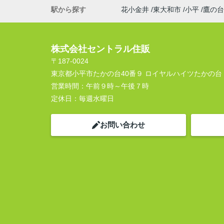
駅から探す
花小金井
東大和市
小平
鷹の台
株式会社セントラル住販
〒187-0024
東京都小平市たかの台40番９ ロイヤルハイツたかの台
営業時間：
午前９時～午後７時
定休日：
毎週水曜日
お問い合わせ