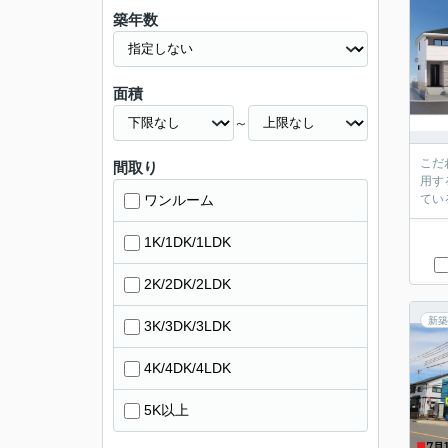
築年数
面積
～
こだ
間取り
用す
ワンルーム
てい
1K/1DK/1LDK
2K/2DK/2LDK
新築
3K/3DK/3LDK
4K/4DK/4LDK
5K以上