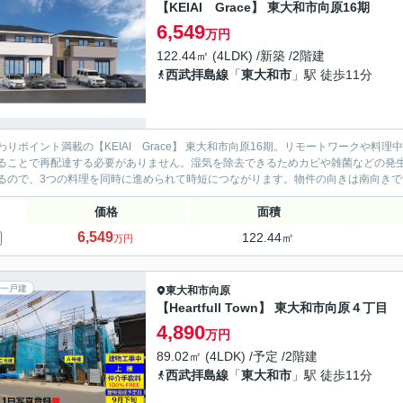
【KEIAI Grace】 東大和市向原16期
6,549
万円
122.44㎡ (4LDK) /新築 /2階建
西武拝島線
「
東大和市
」駅 徒歩11分
わりポイント満載の【KEIAI Grace】 東大和市向原16期。リモートワークや
ることで再配達する必要がありません。湿気を除去できるためカビや雑菌などの発
るので、3つの料理を同時に進められて時短につながります。物件の向きは南向きです。こ
価格
面積
6,549
122.44㎡
万円
一戸建
東大和市
向原
【Heartfull Town】 東大和市向原４丁目
4,890
万円
89.02㎡ (4LDK) /予定 /2階建
西武拝島線
「
東大和市
」駅 徒歩11分