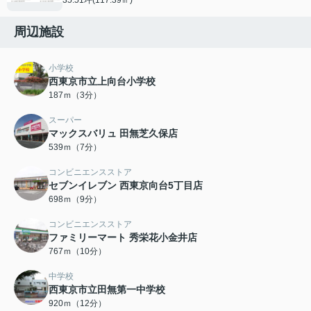
35.51坪(117.39㎡)
周辺施設
小学校
西東京市立上向台小学校
187ｍ（3分）
スーパー
マックスバリュ 田無芝久保店
539ｍ（7分）
コンビニエンスストア
セブンイレブン 西東京向台5丁目店
698ｍ（9分）
コンビニエンスストア
ファミリーマート 秀栄花小金井店
767ｍ（10分）
中学校
西東京市立田無第一中学校
920ｍ（12分）