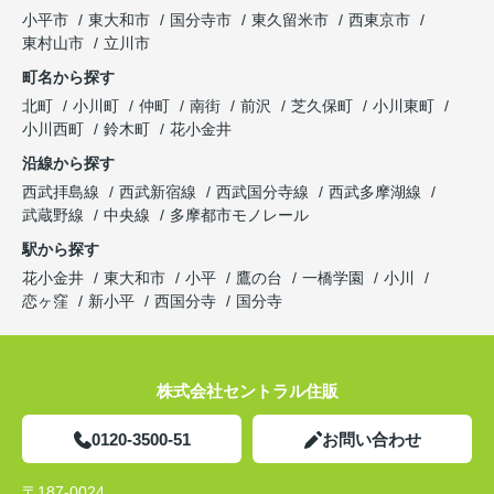
小平市
東大和市
国分寺市
東久留米市
西東京市
東村山市
立川市
町名から探す
北町
小川町
仲町
南街
前沢
芝久保町
小川東町
小川西町
鈴木町
花小金井
沿線から探す
西武拝島線
西武新宿線
西武国分寺線
西武多摩湖線
武蔵野線
中央線
多摩都市モノレール
駅から探す
花小金井
東大和市
小平
鷹の台
一橋学園
小川
恋ヶ窪
新小平
西国分寺
国分寺
株式会社セントラル住販
0120-3500-51
お問い合わせ
〒187-0024