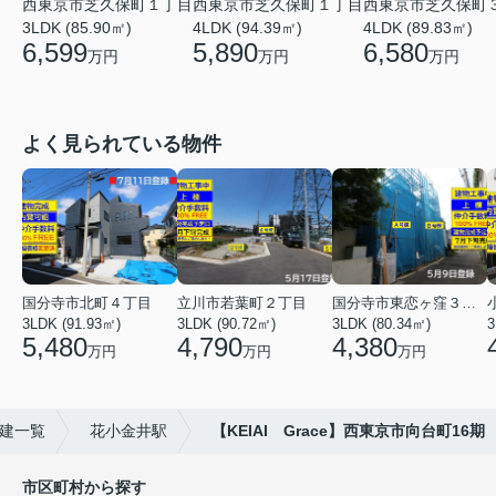
西東京市芝久保町１丁目
西東京市芝久保町１丁目
西東京市芝久保町
3LDK (85.90㎡)
4LDK (94.39㎡)
4LDK (89.83㎡)
6,599
5,890
6,580
万円
万円
万円
よく見られている物件
国分寺市北町４丁目
立川市若葉町２丁目
国分寺市東恋ヶ窪３丁目
3LDK (91.93㎡)
3LDK (90.72㎡)
3LDK (80.34㎡)
3
5,480
4,790
4,380
万円
万円
万円
建一覧
花小金井駅
【KEIAI Grace】西東京市向台町16期
市区町村から探す