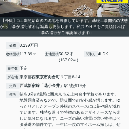
【外観】□工事開始直後の現地を撮影しています。基礎工事開始の状態
から工事が進行すれば写真も更新します。私共のＨＰをご覧頂ければ、
工事の進行がご確認頂けます□
8,199万円
価格
117.39㎡
50.52坪
4LDK
建物面積
土地面積
間取り
(167.02㎡)
予定
築年数
東京都
西東京市
向台町
６丁目8-14
所在地
西武新宿線
「
花小金井
」駅 徒歩19分
交通
徒歩3分の場所に西東京市立上向台小学校があります。
備考
地盤調査済みなので、防災面での安心感が増します。ゆ
ったりとしたオープン外構のスペースには花や緑が溢れ
ています。独特な造りで特徴のあるデザイナーズなら楽
しい気分になれます。ニーズの高い地震に強い物件はベ
タ基礎の物件です。一生に一度のマイホーム探しは、ぜ