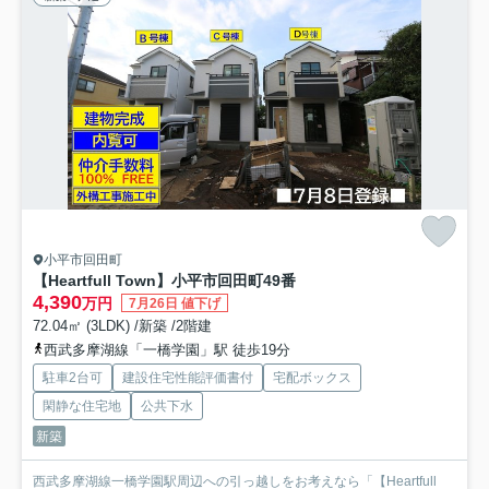
小平市回田町
【Heartfull Town】小平市回田町49番
4,390
万円
7月26日 値下げ
72.04㎡ (3LDK) /新築 /2階建
西武多摩湖線「一橋学園」駅 徒歩19分
駐車2台可
建設住宅性能評価書付
宅配ボックス
閑静な住宅地
公共下水
新築
西武多摩湖線一橋学園駅周辺への引っ越しをお考えなら「【Heartfull