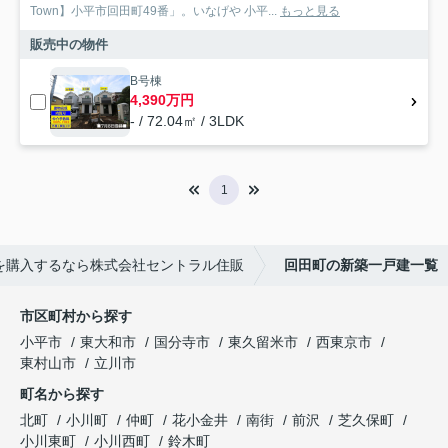
Town】小平市回田町49番」。いなげや 小平...
もっと見る
販売中の物件
B号棟
4,390万円
- / 72.04㎡ / 3LDK
1
を購入するなら株式会社セントラル住販
回田町の新築一戸建一覧
市区町村から探す
小平市
東大和市
国分寺市
東久留米市
西東京市
東村山市
立川市
町名から探す
北町
小川町
仲町
花小金井
南街
前沢
芝久保町
小川東町
小川西町
鈴木町