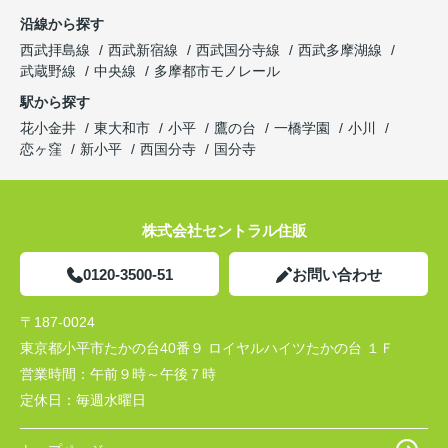
沿線から探す
西武拝島線
西武新宿線
西武国分寺線
西武多摩湖線
武蔵野線
中央線
多摩都市モノレール
駅から探す
花小金井
東大和市
小平
鷹の台
一橋学園
小川
恋ヶ窪
新小平
西国分寺
国分寺
株式会社セントラル住販
0120-3500-51
お問い合わせ
〒187-0024
東京都小平市たかの台40番９ ロイヤルハイツたかの台 １Ｆ
営業時間：
午前９時～午後７時
定休日：
毎週水曜日