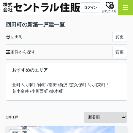
0
ログイン
お気に入り
回田町の新築一戸建一覧
回田町
変更
条件から探す
変更
おすすめのエリア
北町
/
小川町
/
仲町
/
南街
/
前沢
/
芝久保町
/
小川東町
/
花小金井
/
小川西町
/
鈴木町
1
件
1
戸
新築一戸建