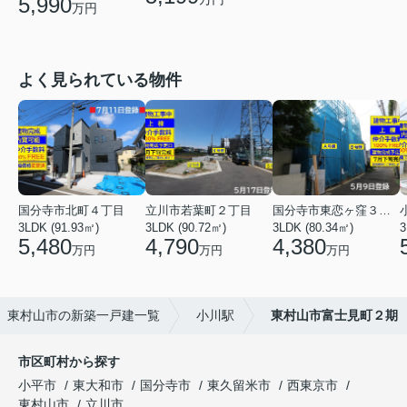
5,990
万円
よく見られている物件
国分寺市北町４丁目
立川市若葉町２丁目
国分寺市東恋ヶ窪３丁目
3LDK (91.93㎡)
3LDK (90.72㎡)
3LDK (80.34㎡)
3
5,480
4,790
4,380
万円
万円
万円
東村山市の新築一戸建一覧
小川駅
東村山市富士見町２期
市区町村から探す
小平市
東大和市
国分寺市
東久留米市
西東京市
東村山市
立川市