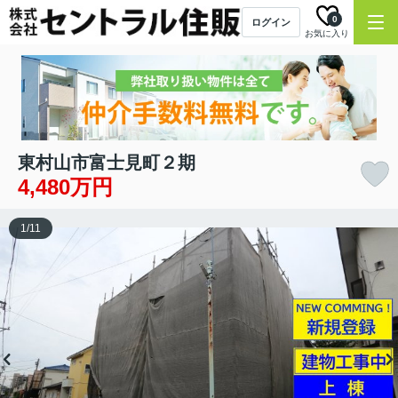
0
ログイン
お気に入り
東村山市富士見町２期
4,480万円
1
/
11