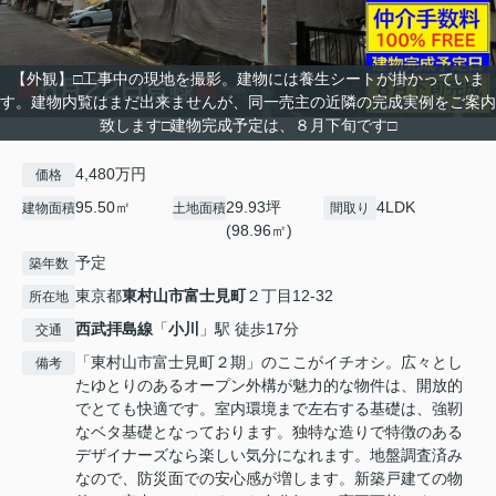
【外観】□工事中の現地を撮影。建物には養生シートが掛かっていま
す。建物内覧はまだ出来ませんが、同一売主の近隣の完成実例をご案内
致します□建物完成予定は、８月下旬です□
4,480万円
価格
95.50㎡
29.93坪
4LDK
建物面積
土地面積
間取り
(98.96㎡)
予定
築年数
東京都
東村山市
富士見町
２丁目12-32
所在地
西武拝島線
「
小川
」駅 徒歩17分
交通
「東村山市富士見町２期」のここがイチオシ。広々とし
備考
たゆとりのあるオープン外構が魅力的な物件は、開放的
でとても快適です。室内環境まで左右する基礎は、強靭
なベタ基礎となっております。独特な造りで特徴のある
デザイナーズなら楽しい気分になれます。地盤調査済み
なので、防災面での安心感が増します。新築戸建ての物