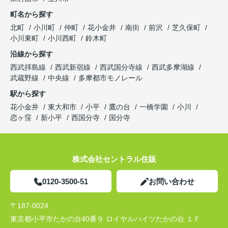
町名から探す
北町
小川町
仲町
花小金井
南街
前沢
芝久保町
小川東町
小川西町
鈴木町
沿線から探す
西武拝島線
西武新宿線
西武国分寺線
西武多摩湖線
武蔵野線
中央線
多摩都市モノレール
駅から探す
花小金井
東大和市
小平
鷹の台
一橋学園
小川
恋ヶ窪
新小平
西国分寺
国分寺
株式会社セントラル住販
0120-3500-51
お問い合わせ
〒187-0024
東京都小平市たかの台40番９ ロイヤルハイツたかの台 １Ｆ