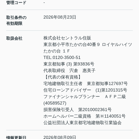
-
管理コード
2026年08月23日
取引条件の
有効期限
株式会社セントラル住販
取扱会社
東京都小平市たかの台40番９ ロイヤルハイツ
たかの台 １Ｆ
TEL:
0120-3500-51
東京都知事 (3) 第93836号
代表取締役 宍倉 惠美子
【代表の保有資格】
宅地建物取引主任者 東京都知事127697号
住宅ローンアドバイザー (1)第1201315号
ファイナンシャルプランナー ＡＦＰ二級
(40589527)
損害保険引受人 第2010002361号
ホームヘルパー二級資格 第Ｈ1140051号
公益社団法人東京都宅地建物取引業協会
2026年08月09日
情報更新日