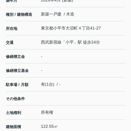
築年月
新築一戸建 / 木造
種別 / 建物構造
東京都
小平市
大沼町
４丁目41-27
所在地
西武新宿線
「
小平
」駅 徒歩24分
交通
-
修繕積立金
-
修繕積立基金
有(1台) / -
駐車場 / 月額
その他条件
所有権
土地権利
122.55㎡
建物面積