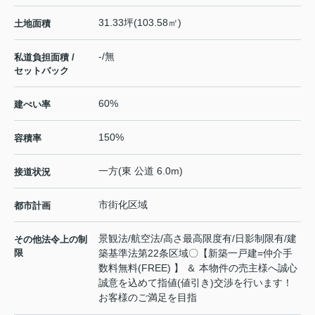
31.33坪(103.58㎡)
土地面積
-/無
私道負担面積 /
セットバック
60%
建ぺい率
150%
容積率
一方(東 公道 6.0m)
接道状況
市街化区域
都市計画
景観法/航空法/高さ最高限度有/日影制限有/建
その他法令上の制
限
築基準法第22条区域〇【新築一戸建=仲介手
数料無料(FREE) 】 ＆ 本物件の売主様へ誠心
誠意を込めて指値(値引き)交渉を行います！
お客様のご満足を目指