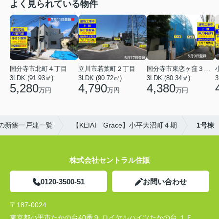
よく見られている物件
国分寺市北町４丁目
立川市若葉町２丁目
国分寺市東恋ヶ窪３丁目
3LDK (91.93㎡)
3LDK (90.72㎡)
3LDK (80.34㎡)
3
5,280
4,790
4,380
万円
万円
万円
の新築一戸建一覧
【KEIAI Grace】小平大沼町４期
1号棟
株式会社セントラル住販
0120-3500-51
お問い合わせ
〒187-0024
東京都小平市たかの台40番９ ロイヤルハイツたかの台 １Ｆ