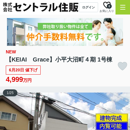
0
ログイン
お気に入り
NEW
【KEIAI Grace】小平大沼町４期 1号棟
6月20日 値下げ
4,999
万円
1
/
25