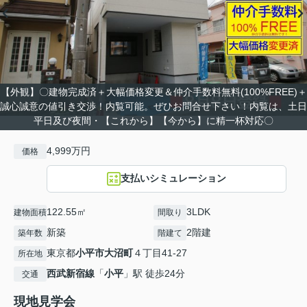
【外観】〇建物完成済＋大幅価格変更＆仲介手数料無料(100%FREE)＋
誠心誠意の値引き交渉！内覧可能。ぜひお問合せ下さい！内覧は、土日
平日及び夜間・【これから】【今から】に精一杯対応〇
4,999万円
価格
支払いシミュレーション
122.55㎡
3LDK
建物面積
間取り
新築
2階建
築年数
階建て
東京都
小平市
大沼町
４丁目41-27
所在地
西武新宿線
「
小平
」駅 徒歩24分
交通
現地見学会