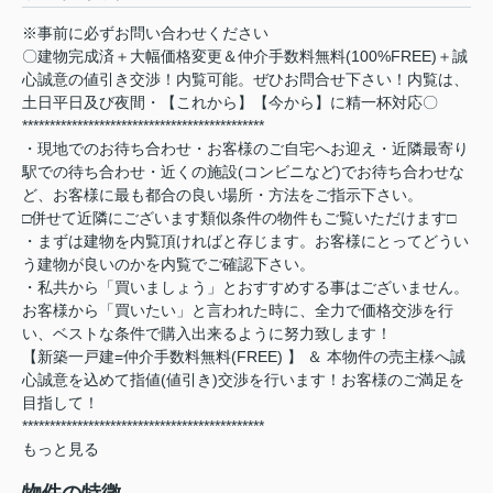
※事前に必ずお問い合わせください
〇建物完成済＋大幅価格変更＆仲介手数料無料(100%FREE)＋誠
心誠意の値引き交渉！内覧可能。ぜひお問合せ下さい！内覧は、
土日平日及び夜間・【これから】【今から】に精一杯対応〇
********************************************
・現地でのお待ち合わせ・お客様のご自宅へお迎え・近隣最寄り
駅での待ち合わせ・近くの施設(コンビニなど)でお待ち合わせな
ど、お客様に最も都合の良い場所・方法をご指示下さい。
□併せて近隣にございます類似条件の物件もご覧いただけます□
・まずは建物を内覧頂ければと存じます。お客様にとってどうい
う建物が良いのかを内覧でご確認下さい。
・私共から「買いましょう」とおすすめする事はございません。
お客様から「買いたい」と言われた時に、全力で価格交渉を行
い、ベストな条件で購入出来るように努力致します！
【新築一戸建=仲介手数料無料(FREE) 】 ＆ 本物件の売主様へ誠
心誠意を込めて指値(値引き)交渉を行います！お客様のご満足を
目指して！
********************************************
もっと見る
物件の特徴