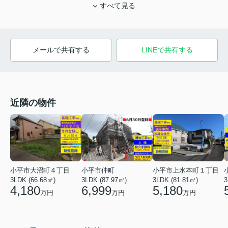
すべて見る
メールで共有する
LINEで共有する
近隣の物件
小平市大沼町４丁目
小平市仲町
小平市上水本町１丁目
3LDK (66.68㎡)
3LDK (87.97㎡)
3LDK (81.81㎡)
3
4,180
6,999
5,180
万円
万円
万円