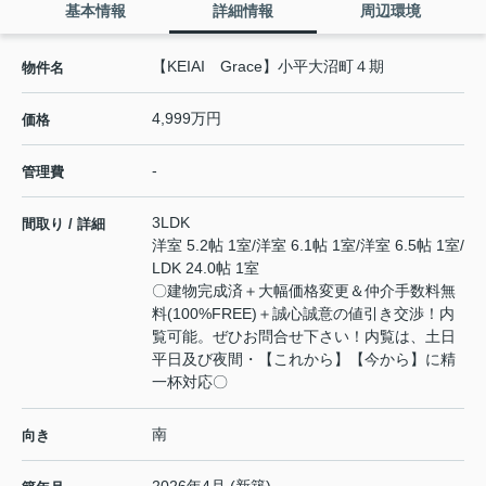
基本情報
詳細情報
周辺環境
【KEIAI Grace】小平大沼町４期
物件名
4,999万円
価格
-
管理費
3LDK
間取り / 詳細
洋室 5.2帖 1室
/
洋室 6.1帖 1室
/
洋室 6.5帖 1室
/
LDK 24.0帖 1室
〇建物完成済＋大幅価格変更＆仲介手数料無
料(100%FREE)＋誠心誠意の値引き交渉！内
覧可能。ぜひお問合せ下さい！内覧は、土日
平日及び夜間・【これから】【今から】に精
一杯対応〇
南
向き
2026年4月 (新築)