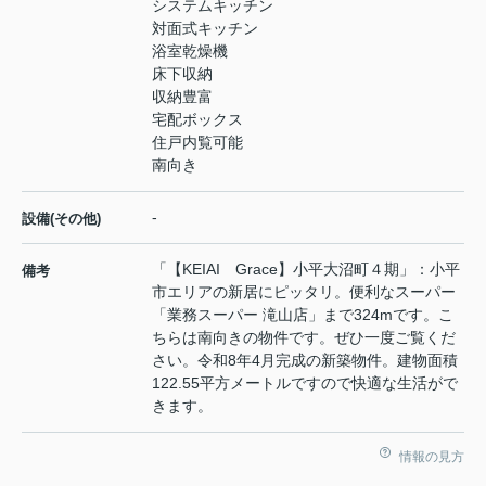
システムキッチン
対面式キッチン
浴室乾燥機
床下収納
収納豊富
宅配ボックス
住戸内覧可能
南向き
-
設備(その他)
「【KEIAI Grace】小平大沼町４期」：小平
備考
市エリアの新居にピッタリ。便利なスーパー
「業務スーパー 滝山店」まで324mです。こ
ちらは南向きの物件です。ぜひ一度ご覧くだ
さい。令和8年4月完成の新築物件。建物面積
122.55平方メートルですので快適な生活がで
きます。
情報の見方